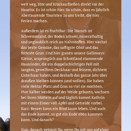
weit weg, Stör und Krückau fließen direkt vor der
Haustür. Es ist schön hier. So schön, dass es jährlich
Abertausende Touristen zu uns treibt, die hier
Ferien machen.
Außerdem ist es fruchtbar: Die Marsch ist
Schwemmland, der Boden schwer, mineralhaltig
und unglaublich reich an Nährstoffen. Hier wächst
das beste Gemüse, das saftigste Obst und das
fetteste Grün. Und hier grasen unsere Galloways:
Kleine, ursprünglich aus Schottland stammende
Hausrinder, die ein doppelschichtiges Fell mit
langem, gewelltem Deckhaar und feinem, dichtem
Unterhaar haben, und deshalb das ganze Jahr über
draußen bleiben können (und wollen). Sie haben
viele Hektar Platz und Gras so viel sie möchten.
Ihre Kälber werden auf der Weide geboren, wachsen
bei ihren Müttern auf und täglich kommt Kathrin
mit einem Eimer voll Äpfel und Getreide vorbei.
Kurz: Besser kann ein Rind kaum leben. Und auch
das Ende kommt, so gut ein Ende eben kommen
kann. Und danach?
Nun, danach gehörst Du, wenn Du mit uns auf einer