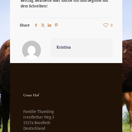
Beitrag. Bearbeite oder lösche ihn und beginne mit
dem Schreiben!
Share
0
Kristina
Unser Hof
Familie Thamling
Ivenflether Weg 5
25376 Borsfleth
Deutschland