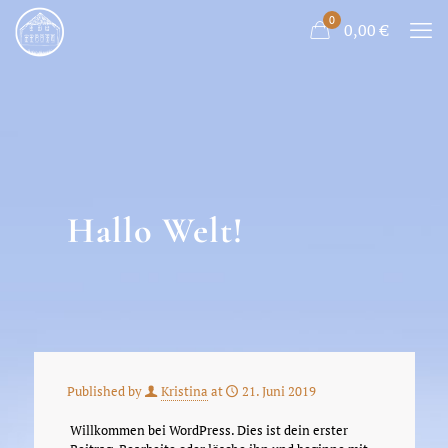
0
0,00
€
Hallo Welt!
Published by
Kristina
at
21. Juni 2019
Willkommen bei WordPress. Dies ist dein erster