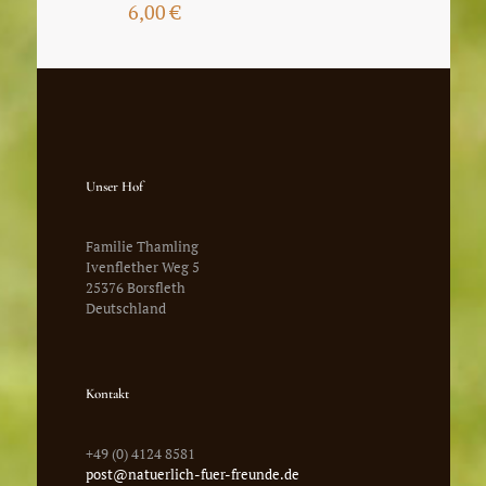
6,00
€
Unser Hof
Familie Thamling
Ivenflether Weg 5
25376 Borsfleth
Deutschland
Kontakt
+49 (0) 4124 8581
post@natuerlich-fuer-freunde.de