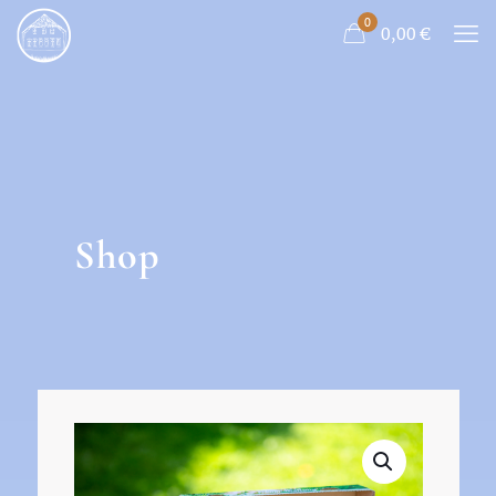
0
0,00
€
Shop