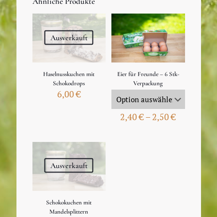
Ähnliche Produkte
Ausverkauft
Haselnusskuchen mit
Eier für Freunde – 6 Stk-
Schokodrops
Verpackung
6,00
€
2,40
€
–
2,50
€
Ausverkauft
Schokokuchen mit
Mandelsplittern