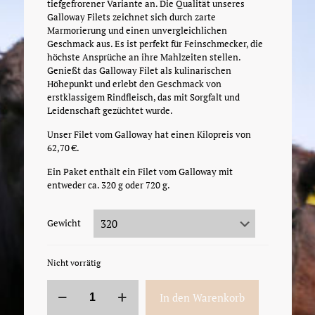
tiefgefrorener Variante an. Die Qualität unseres
Galloway Filets zeichnet sich durch zarte
Marmorierung und einen unvergleichlichen
Geschmack aus. Es ist perfekt für Feinschmecker, die
höchste Ansprüche an ihre Mahlzeiten stellen.
Genießt das Galloway Filet als kulinarischen
Höhepunkt und erlebt den Geschmack von
erstklassigem Rindfleisch, das mit Sorgfalt und
Leidenschaft gezüchtet wurde.
Unser Filet vom Galloway hat einen Kilopreis von
62,70 €.
Ein Paket enthält ein Filet vom Galloway mit
entweder ca. 320 g oder 720 g.
Gewicht
Nicht vorrätig
Filet
In den Warenkorb
vom
Galloway