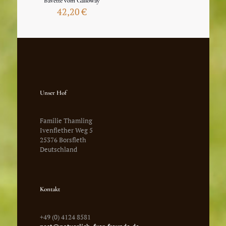
Bavette vom Galloway
42,20
€
Unser Hof
Familie Thamling
Ivenflether Weg 5
25376 Borsfleth
Deutschland
Kontakt
+49 (0) 4124 8581