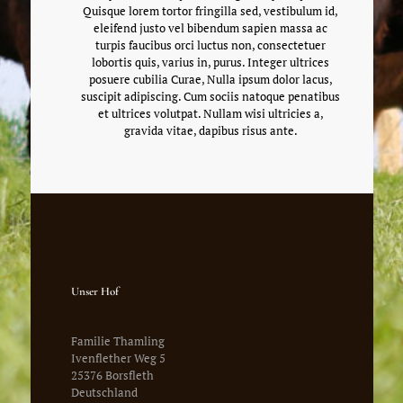
Quisque lorem tortor fringilla sed, vestibulum id,
eleifend justo vel bibendum sapien massa ac
turpis faucibus orci luctus non, consectetuer
lobortis quis, varius in, purus. Integer ultrices
posuere cubilia Curae, Nulla ipsum dolor lacus,
suscipit adipiscing. Cum sociis natoque penatibus
et ultrices volutpat. Nullam wisi ultricies a,
gravida vitae, dapibus risus ante.
Unser Hof
Familie Thamling
Ivenflether Weg 5
25376 Borsfleth
Deutschland