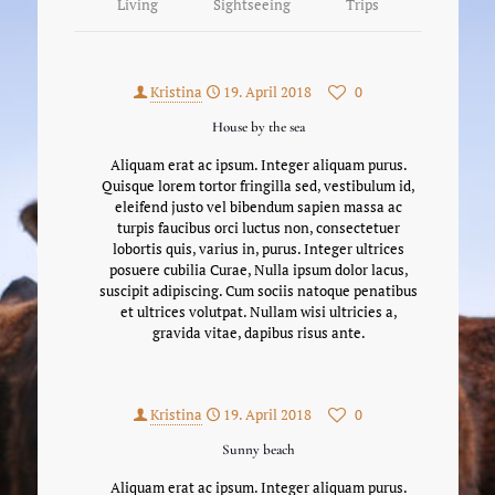
Living
Sightseeing
Trips
Kristina
19. April 2018
0
House by the sea
Aliquam erat ac ipsum. Integer aliquam purus.
Quisque lorem tortor fringilla sed, vestibulum id,
eleifend justo vel bibendum sapien massa ac
turpis faucibus orci luctus non, consectetuer
lobortis quis, varius in, purus. Integer ultrices
posuere cubilia Curae, Nulla ipsum dolor lacus,
suscipit adipiscing. Cum sociis natoque penatibus
et ultrices volutpat. Nullam wisi ultricies a,
gravida vitae, dapibus risus ante.
Kristina
19. April 2018
0
Sunny beach
Aliquam erat ac ipsum. Integer aliquam purus.